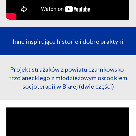
Inne inspirujące historie i dobre praktyki
Projekt strażaków z powiatu czarnkowsko-
trzcianeckiego z młodzieżowym ośrodkiem
socjoterapii w Białej (dwie części)