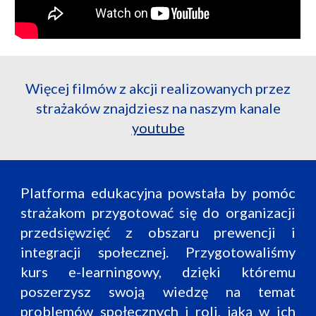
Więcej filmów z akcji realizowanych przez
strażaków znajdziesz na naszym kanale
youtube
Platforma edukacyjna powstała by pomóc
strażakom przygotować się do organizacji
przedsięwzięć z obszaru prewencji i
integracji społecznej. Przygotowaliśmy
kurs e-learningowy, dzięki któremu
poszerzysz swoją wiedzę na temat
problemów społecznych i roli, jaką w ich