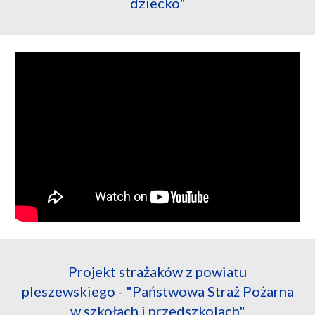
dziecko"
Projekt strażaków z powiatu
pleszewskiego - "Państwowa Straż Pożarna
w szkołach i przedszkolach"