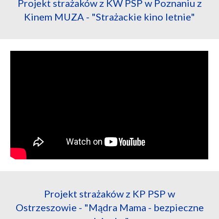
Projekt strażaków z KW PSP w Poznaniu z
Kinem MUZA - "Strażackie kino letnie"
Projekt strażaków z KP PSP w
Ostrzeszowie - "Mądra Mama - bezpieczne